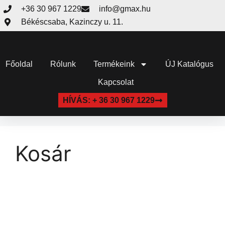
+36 30 967 1229
info@gmax.hu
Békéscsaba, Kazinczy u. 11.
Főoldal
Rólunk
Termékeink
ÚJ Katalógus
Kapcsolat
HÍVÁS: + 36 30 967 1229
Kosár