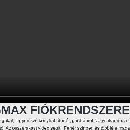
MAX FIÓKRENDSZER
gukat, legyen szó konyhabútorról, gardróbról, vagy akár iroda 
ató! Az összerakást videó segíti. Fehér színben és többféle mag