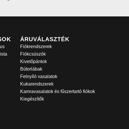
SOK
ÁRUVÁLASZTÉK
us
Fiókrendszerek
ista
Fiókcsúszók
Kivetőpántok
Bútorlábak
Felnyíló vasalatok
Kukarendszerek
Kamravasalatok és fűszertartó fiókok
Kiegészítők