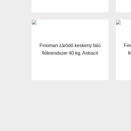
Finoman záródó keskeny falú
Fin
fiókrendszer 40 kg, Antracit
f