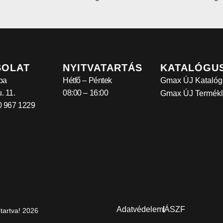
SOLAT
NYITVATARTÁS
KATALÓGU
ba
Hétfő – Péntek
Gmax ÚJ Katalóg
. 11.
08:00 – 16:00
Gmax ÚJ Termékl
30 967 1229
Adatvédelem
ÁSZF
tartva! 2026