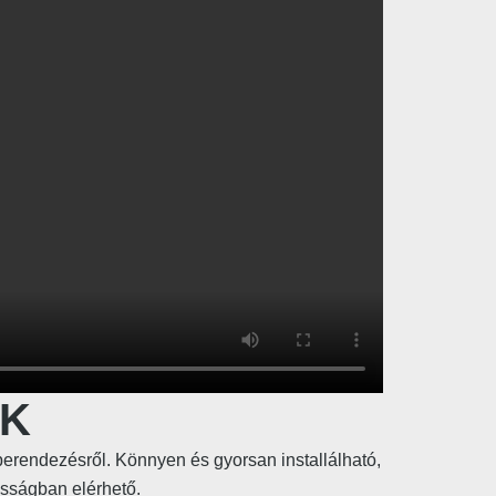
EK
berendezésről. Könnyen és gyorsan installálható,
asságban elérhető.