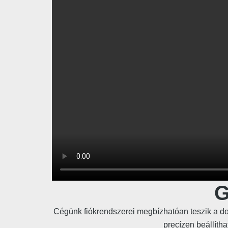
G
Cégünk fiókrendszerei megbízhatóan teszik a dol
precízen beállíth