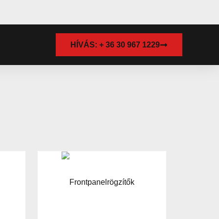
HÍVÁS: + 36 30 967 1229
Frontpanelrögzítők