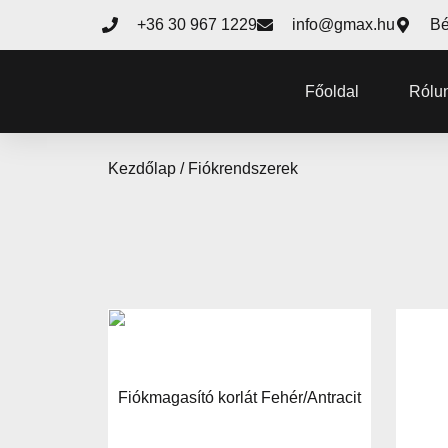
+36 30 967 1229
info@gmax.hu
Bé
Főoldal
Rólu
Kezdőlap
/ Fiókrendszerek
Fiókmagasító korlát Fehér/Antracit