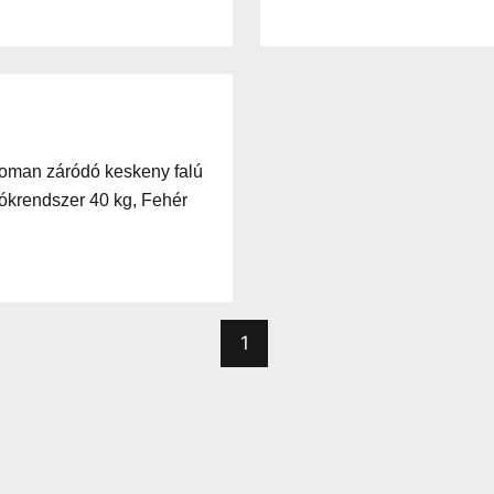
oman záródó keskeny falú
iókrendszer 40 kg, Fehér
1