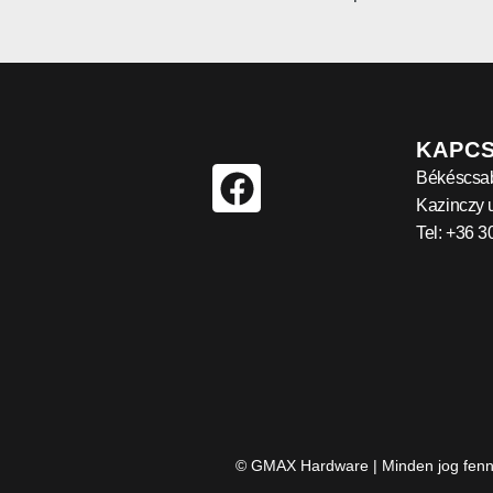
KAPC
Békéscsa
Kazinczy u
Tel: +36 
© GMAX Hardware | Minden jog fenn