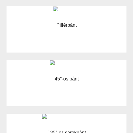
Pillérpánt
45°-os pánt
135°-os sarokpánt