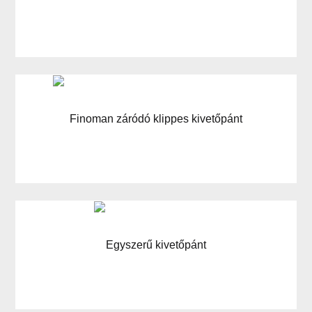
Finoman záródó klippes kivetőpánt
Egyszerű kivetőpánt