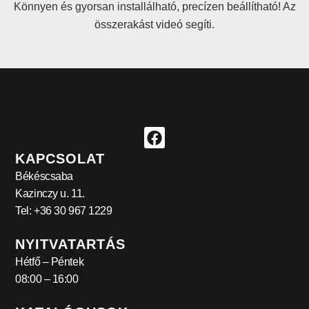
Könnyen és gyorsan installálható, precízen beállítható! Az
összerakást videó segíti.
KAPCSOLAT
Békéscsaba
Kazinczy u. 11.
Tel: +36 30 967 1229
NYITVATARTÁS
Hétfő – Péntek
08:00 – 16:00