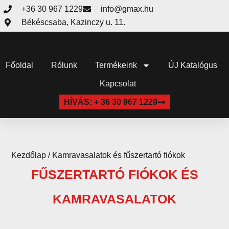
+36 30 967 1229
info@gmax.hu
Békéscsaba, Kazinczy u. 11.
Főoldal
Rólunk
Termékeink
ÚJ Katalógus
Kapcsolat
HÍVÁS: + 36 30 967 1229
Kezdőlap
/ Kamravasalatok és fűszertartó fiókok
FŰSZERTARTÓ FIÓKOK ÉS
KAMRAVASALATOK