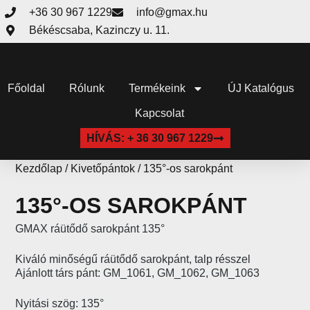
+36 30 967 1229
info@gmax.hu
Békéscsaba, Kazinczy u. 11.
Főoldal
Rólunk
Termékeink
ÚJ Katalógus
Kapcsolat
HÍVÁS: + 36 30 967 1229
Kezdőlap
/
Kivetőpántok
/ 135°-os sarokpánt
135°-OS SAROKPÁNT
GMAX ráütődő sarokpánt 135°
Kiváló minőségű ráütődő sarokpánt, talp résszel
Ajánlott társ pánt: GM_1061, GM_1062, GM_1063
Nyitási szög: 135°