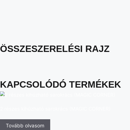
ÖSSZESZERELÉSI RAJZ
KAPCSOLÓDÓ TERMÉKEK
2 részes kihúzható sarokrács (MAGIC CORNER)
Tovább olvasom