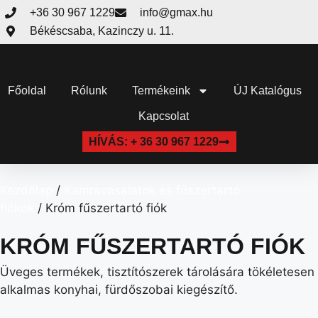
+36 30 967 1229
info@gmax.hu
Békéscsaba, Kazinczy u. 11.
Főoldal
Rólunk
Termékeink
ÚJ Katalógus
Kapcsolat
HÍVÁS: + 36 30 967 1229
Kezdőlap
/
Kamravasalatok és fűszertartó
fiókok
/ Króm fűszertartó fiók
KRÓM FŰSZERTARTÓ FIÓK
Üveges termékek, tisztítószerek tárolására tökéletesen
alkalmas konyhai, fürdőszobai kiegészítő.