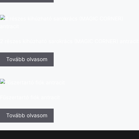
2 részes kihúzható sarokrács (MAGIC CORNER) antracit
Tovább olvasom
Fűszertartó fiók antracit
Tovább olvasom