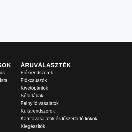
SOK
ÁRUVÁLASZTÉK
us
Fiókrendszerek
ista
Fiókcsúszók
Kivetőpántok
Bútorlábak
Felnyíló vasalatok
Kukarendszerek
Kamravasalatok és fűszertartó fiókok
Kiegészítők