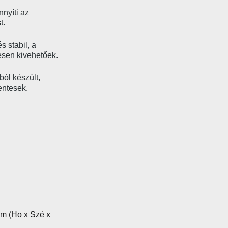
nnyíti az
t.
s stabil, a
jesen kivehetőek.
ól készült,
entesek.
mm (Ho x Szé x