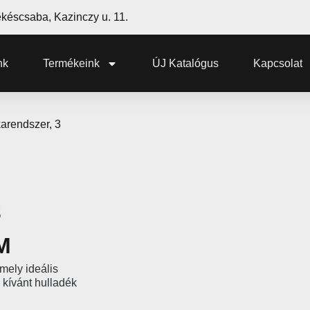
késcsaba, Kazinczy u. 11.
nk
Termékeink
ÚJ Katalógus
Kapcsolat
karendszer, 3
3
M
 mely ideális
kívánt hulladék