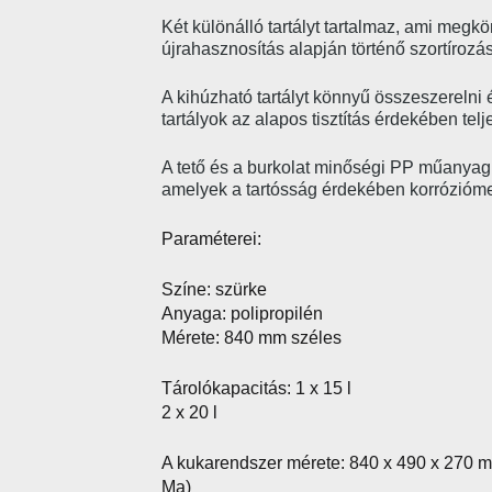
Két különálló tartályt tartalmaz, ami megkö
újrahasznosítás alapján történő szortírozás
A kihúzható tartályt könnyű összeszerelni é
tartályok az alapos tisztítás érdekében tel
A tető és a burkolat minőségi PP műanyagb
amelyek a tartósság érdekében korrózióm
Paraméterei:
Színe: szürke
Anyaga: polipropilén
Mérete: 840 mm széles
Tárolókapacitás: 1 x 15 l
2 x 20 l
A kukarendszer mérete: 840 x 490 x 270 
Ma)