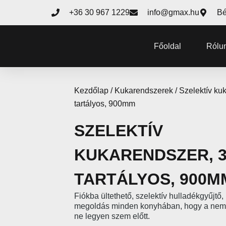
+36 30 967 1229
info@gmax.hu
Bé
Főoldal
Rólu
Kezdőlap
/
Kukarendszerek
/ Szelektív ku
tartályos, 900mm
SZELEKTÍV
KUKARENDSZER, 
TARTÁLYOS, 900M
Fiókba ültethető, szelektív hulladékgyűjtő,
megoldás minden konyhában, hogy a nem 
ne legyen szem előtt.