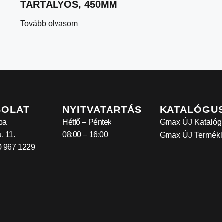
TARTÁLYOS, 450MM
Tovább olvasom
SOLAT
NYITVATARTÁS
KATALÓGU
ba
Hétfő – Péntek
Gmax ÚJ Katalóg
. 11.
08:00 – 16:00
Gmax ÚJ Termékl
30 967 1229