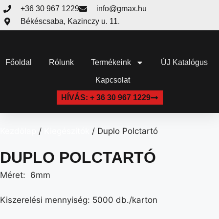
+36 30 967 1229
info@gmax.hu
Békéscsaba, Kazinczy u. 11.
Főoldal
Rólunk
Termékeink
ÚJ Katalógus
Kapcsolat
HÍVÁS: + 36 30 967 1229
Kezdőlap
/
Kiegészítók
/ Duplo Polctartó
DUPLO POLCTARTÓ
Méret: 6mm
Kiszerelési mennyiség:
5000 db./karton